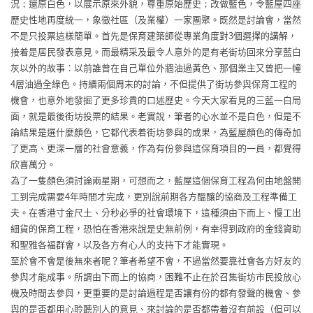
況；還原白色，以展示原來外貌，尊重原始歷史；改做藍色，令藍屋四座
歷史性地再度統一，象徵社區（及業權）一家團聚。既然是討論會，當然
不是只投票這樣簡單。首先是保育建築師從專業角度對3個選擇的講解，
接着是居民發表意見。而最精采及最令人意外的是有老街坊回來分享藍白
灰以外的故事：以前誰曾在自己單位外牆油過黃色、那個業主又曾把一幢
4層油過全綠色。持續兩個周末的討論，不但提供了街坊參與保育工程的
機會，也意外地發掘了更多珍貴的口述歷史。今天大家看見的三藍一白局
面，就是最後街坊投票的結果。老實說，筆者的心水並不是白色，但是不
論結果是選什麼顏色，它都代表着街坊參與的成果，為藍屋顏色的傳奇加
了更高、更深一層的社會意義，作為有份參與這保育項目的一員，都覺得
欣喜萬分。
為了一隻顏色須討論兩星期，可想而之，藍屋這個保育工程為何由地盤開
工到完成需要4年時間才完成，更別說前期各方醞釀的協商及工程準備工
夫。在香港寸金尺土、分秒必爭的社會環境下，這種須由下而上、慢工出
細貨的保育工程，恐怕在香港來說是史無前例，有幸得到政府的金錢資助
和聖雅各福群會，以及各方有心人的支持下才能實現。
至於會不會是後無來者呢？筆者希望不會，不過當然要靠社會各方好友的
參與才能成事。所謂由下而上的協商，困難不止在於召集街坊市民投放心
機及時間去參與，更重要的是討論過程是否讓有份的都有發聲的機會、參
與的是否都用心聆聽別人的意見、來討論的是否都帶着沒有前設（但可以