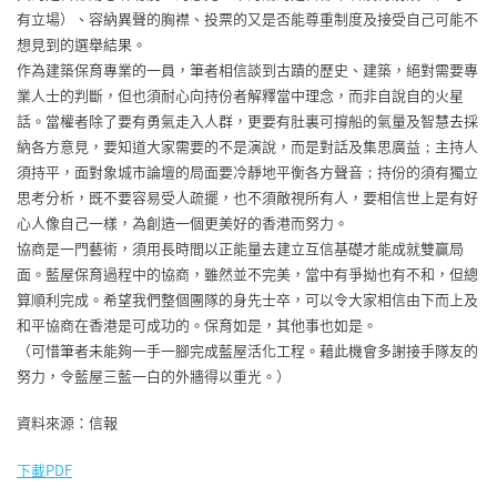
有立場）、容納異聲的胸襟、投票的又是否能尊重制度及接受自己可能不
想見到的選舉結果。
作為建築保育專業的一員，筆者相信談到古蹟的歷史、建築，絕對需要專
業人士的判斷，但也須耐心向持份者解釋當中理念，而非自說自的火星
話。當權者除了要有勇氣走入人群，更要有肚裏可撐船的氣量及智慧去採
納各方意見，要知道大家需要的不是演說，而是對話及集思廣益；主持人
須持平，面對象城市論壇的局面要冷靜地平衡各方聲音；持份的須有獨立
思考分析，既不要容易受人疏擺，也不須敵視所有人，要相信世上是有好
心人像自己一樣，為創造一個更美好的香港而努力。
協商是一門藝術，須用長時間以正能量去建立互信基礎才能成就雙贏局
面。藍屋保育過程中的協商，雖然並不完美，當中有爭拗也有不和，但總
算順利完成。希望我們整個團隊的身先士卒，可以令大家相信由下而上及
和平協商在香港是可成功的。保育如是，其他事也如是。
（可惜筆者未能夠一手一腳完成藍屋活化工程。藉此機會多謝接手隊友的
努力，令藍屋三藍一白的外牆得以重光。）
資料來源：信報
下載PDF