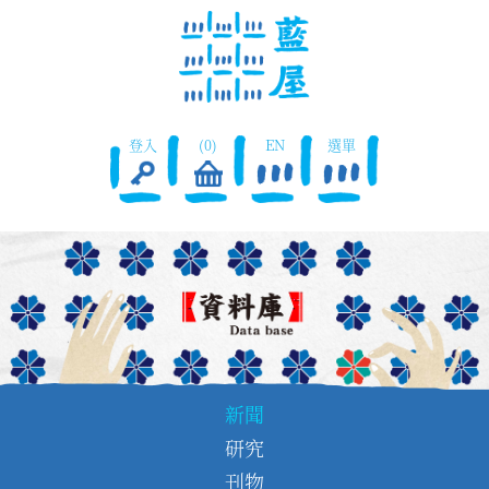
登入
(0)
EN
選單
新聞
研究
刊物