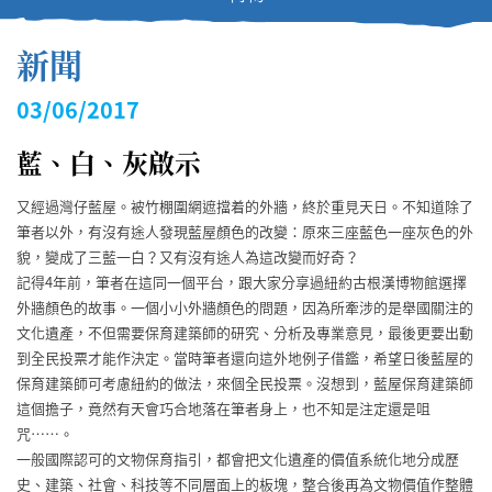
新聞
03/06/2017
藍、白、灰啟示
又經過灣仔藍屋。被竹棚圍網遮擋着的外牆，終於重見天日。不知道除了
筆者以外，有沒有途人發現藍屋顏色的改變：原來三座藍色一座灰色的外
貌，變成了三藍一白？又有沒有途人為這改變而好奇？
記得4年前，筆者在這同一個平台，跟大家分享過紐約古根漢博物館選擇
外牆顏色的故事。一個小小外牆顏色的問題，因為所牽涉的是舉國關注的
文化遺產，不但需要保育建築師的研究、分析及專業意見，最後更要出動
到全民投票才能作決定。當時筆者還向這外地例子借鑑，希望日後藍屋的
保育建築師可考慮紐約的做法，來個全民投票。沒想到，藍屋保育建築師
這個擔子，竟然有天會巧合地落在筆者身上，也不知是注定還是咀
咒……。
一般國際認可的文物保育指引，都會把文化遺產的價值系統化地分成歷
史、建築、社會、科技等不同層面上的板塊，整合後再為文物價值作整體