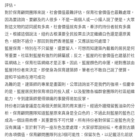
評估。
對於保育顧問團隊來說，社會價值最難評估，保育社會價值也最難處理，
因為要諮詢、要顧及的人很多，不是一兩個人或一小撮人說了便是。大眾
對這文物的認同感有多高，社會價值就有多高，牽涉的持份者就有多廣
泛。根據這個說法，紐約古根漢要全民投票去決定繼續白色還是還原黃
色，絕對不過分。那回到我們香港藍屋，又應該如何處理？
藍屋保育，特別在不只留屋，還要留人，可想而知建築內載着的居民是何
等重要。社區對藍屋有強烈的歸屬感；反之，藍屋的社會價值也建基於社
區網絡上，保育社區網絡才是正事。因此，藍屋顏色的命運，絕對應該由
藍屋持份者來決定，即使身為保育建築師，筆者也不敢自己說了便算。
證和平協商在港可成功
為難的是，建築師的專業是畫圖則，公眾諮詢並不是我們的強項。但慶幸
的是，藍屋居民對保育項目的投入感，以及聖雅各福群會團隊的社區組織
能力，令到建築師覺得頭痛的事變得易如反掌。
持份者討論會議是在兩個天朗氣清的周末進行。經過外牆殘留舊油染的分
析，保育顧問團隊知道藍屋原來真身是全白色的；不過此刻藍屋的藍色已
成為一個註冊商標，其重要性不可代替，所有持份者對保留三座藍色完全
沒有異議。至於剩下的一座灰色怎麼處理，大家卻眾說紛紜。考慮到古蹟
的各項價值，保育顧問團隊列出3個可能性：保留灰色，以記載活化前狀