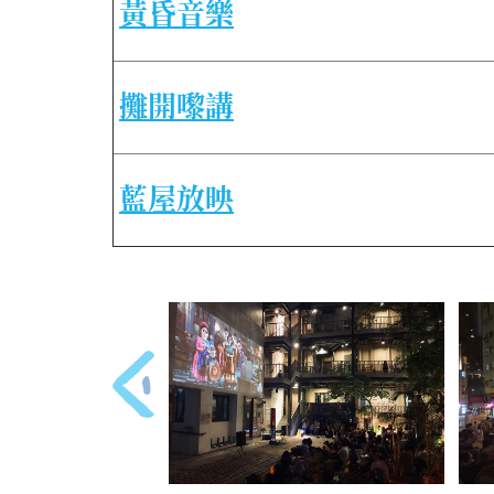
黃昏音樂
攤開嚟講
藍屋放映