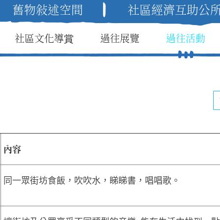
舊物敍述空間
社區經濟互助公所 (C.
社區文化導賞
過往展覽
過往活動
內容
同一眾街坊食飯，吹吹水，睇睇書，唱唱歌。