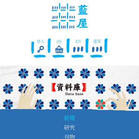
登入
(0)
EN
選單
新聞
研究
刊物