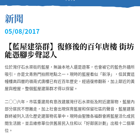
新聞
05/08/2017
【藍屋建築群】復修後的百年唐樓 街坊
能憑腳步聲認人
位於灣仔石水渠街的藍屋，無論本地人還是遊客，也會被它的藍色外牆所
吸引，亦是文青熱門拍照地點之一。現時的藍屋看似「新淨」，但其實這
幢樓高四層的嶺南式唐樓已有近百年歷史，經過復修翻新，加上鄰近的黃
屋與橙屋，整個藍屋建築群才得以保留。
二○○六年，市區重建局有意改建展灣仔石水渠街及附近建築物，藍屋內
部分居民不想搬走，加上社會出現保育藍屋和保留社區的聲音，藍屋建築
群終被列入活化歷史建築物名單中。現時由聖雅各福群會將藍屋活化成民
間生活館，並且維修單位供舊居民入住和以「好鄰居計劃」出租十二個單
位。