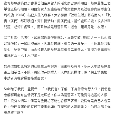
復修藍屋建築群是香港首個留屋留人的活化歷史建築項目，藍屋最後三個
單住正進行招租。項目負責人聖雅各福群會文化保育及社區參與團隊主任
周希旋（Suki）指已入住的租客，大多數因「社區生活」慕名而來，「其
實（居民）都好積極，幫忙搞活動、開居民組、幫忙處理垃圾，很多社區
問題一起幫忙處理。」而且無論是新舊住客，還會一起每月吃一次飯。
除了社區生活吸引，藍屋鄰近灣仔地鐵站，亦是受歡迎原因之一。Suki指
建築群的另一幢唐樓黃屋，因單位較細，租金約一萬多元，五個單位共收
到七十多個申請；而面積較大的藍屋單位租金二萬多元，當時九個單位招
租就有五、六十人申請。
如果你對如此特別的社區生活有興趣，還來得及有今、明兩天申請藍屋最
後三個單位。不過，莫道你在選擇人，人亦能選擇你；除了網上填表格，
申請者有機會還要接受面試。
Suki給了我們一些提示：「（我們會）了解一下為什麼你想入住，我們也
會解釋可能有些情況不是太理想。你以為是舊區，可能覺得這裡的人很
好，很有人情味；但是有些街坊可能也會很不客氣，覺得你是自己人會罵
你；他們提醒你的時候可能未必如住在屋苑的人那麼斯文，你可以嗎？你
會怎樣回應？」