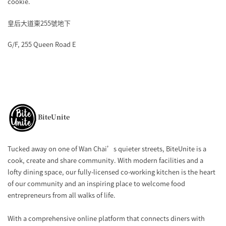
cookie.
皇后大道東255號地下
G/F, 255 Queen Road E
BiteUnite
Tucked away on one of Wan Chai’s quieter streets, BiteUnite is a
cook, create and share community. With modern facilities and a
lofty dining space, our fully-licensed co-working kitchen is the heart
of our community and an inspiring place to welcome food
entrepreneurs from all walks of life.
With a comprehensive online platform that connects diners with