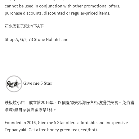
cannot be used in conjunction with other promotional offers,
purchase discounts, discounted or regular-priced items.
石水渠街73號地下A下
Shop A, G/F, 73 Stone Nullah Lane
Give me 5 Star
鉄板燒小店，成立於2016年，以價廉物美為灣仔各街坊提供美食。免費獲
贈涷/熱自家製蜂蜜綠茶1杯。
Founded in 2016, Give me 5 Star offers affordable and inexpensive
Teppanyaki. Get a free honey green tea (iced/hot).