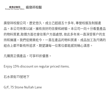
廣發祥校服
廣發祥校服公司，歷史悠久，成立己超過五十多年, 專營校服及制服產
品。本公司待客以誠，擁有良好的信譽和經驗。本公司一向＋分看重產品
的物料質素,取價方面也會往客户方面處想, 故此多年來一直深受客户的支
持和擁護。我們從開業紇今，一直在產品的物料質素、成品加工及尺碼的
組合上都不斷有所追求，期望讓每一位客位都能感到稱心滿意。
凡購買正價產品，可享85折優惠。
Enjoy 15% discount on regular priced items.
石水渠街75號地下
G/F, 75 Stone Nullah Lane