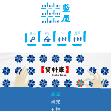
登入
(0)
EN
選單
新聞
研究
刊物