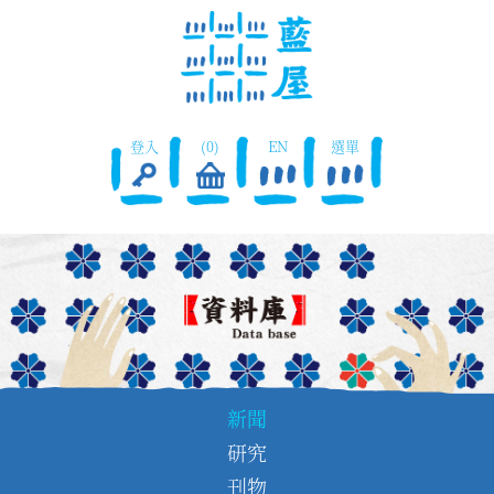
登入
(0)
EN
選單
新聞
研究
刊物