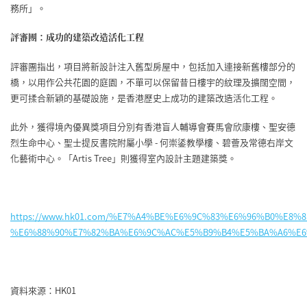
務所」。
評審團：成功的建築改造活化工程
評審團指出，項目將新設計注入舊型房屋中，包括加入連接新舊樓部分的
橋，以用作公共花園的庭園，不單可以保留昔日樓宇的紋理及擴闊空間，
更可揉合新穎的基礎設施，是香港歷史上成功的建築改造活化工程。
此外，獲得境內優異獎項目分別有香港盲人輔導會賽馬會欣康樓、聖安德
烈生命中心、聖士提反書院附屬小學 - 何崇鋈教學樓、碧薈及常德右岸文
化藝術中心。「Artis Tree」則獲得室內設計主題建築獎。
https://www.hk01.com/%E7%A4%BE%E6%9C%83%E6%96%B0%E
%E6%88%90%E7%82%BA%E6%9C%AC%E5%B9%B4%E5%BA%A6%E6
資料來源：HK01