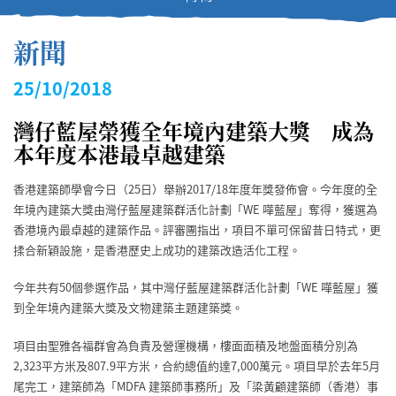
新聞
25/10/2018
灣仔藍屋榮獲全年境內建築大獎 成為
本年度本港最卓越建築
香港建築師學會今日（25日）舉辦2017/18年度年獎發佈會。今年度的全
年境內建築大獎由灣仔藍屋建築群活化計劃「WE 嘩藍屋」奪得，獲選為
香港境內最卓越的建築作品。評審團指出，項目不單可保留昔日特式，更
揉合新穎設施，是香港歷史上成功的建築改造活化工程。
今年共有50個參選作品，其中灣仔藍屋建築群活化計劃「WE 嘩藍屋」獲
到全年境內建築大獎及文物建築主題建築獎。
項目由聖雅各福群會為負責及營運機構，樓面面積及地盤面積分別為
2,323平方米及807.9平方米，合約總值約達7,000萬元。項目早於去年5月
尾完工，建築師為「MDFA 建築師事務所」及「梁黃顧建築師（香港）事