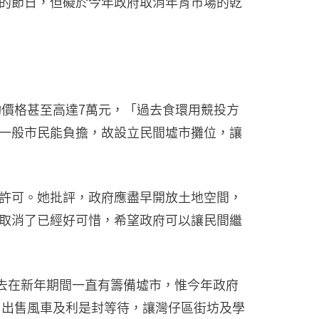
的節日，但礙於今年政府取消年宵市場的乾
均價格甚至高達7萬元，「過去食環用競投方
一般市民能負擔，故設立民間墟市攤位，讓
許可。她批評，政府應盡早開放土地空間，
取消了已經好可惜，希望政府可以讓民間繼
去在新年期間一直有籌備墟市，惟今年政府
，出售風車及利是封等待，讓灣仔區街坊及學