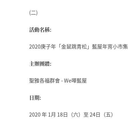
(二)
活動名稱:
2020庚子年「金鼠跳青松」藍屋年宵小市集
主辦團體:
聖雅各福群會 - We嘩藍屋
日期:
2020 年 1月 18日（六）至 24日（五）