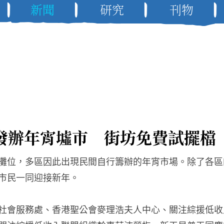
新聞
研究
刊物
發辦年宵墟市 街坊免費試擺檔
攤位，多區因此出現民間自行籌辦的年宵市場。除了各區
市民一同迎接新年。
社會服務處、香港聖公會麥理浩夫人中心、關注綜援低收