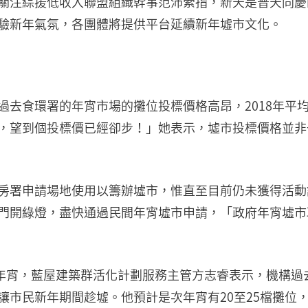
關注綜援低收入聯盟組織幹事范沛縈指，新天是普天同慶
驗新年氣氛，各團體將提供平台延續新年墟市文化。
過去食環署的年宵市場的攤位投標價格高昂，2018年平
，望到個投標價已經卻步！」她表示，墟市投標價格並非
房署申請場地使用以籌辦墟市，惟直至目前仍未獲得活動
門開綠燈，盡快通過民間年宵墟市申請，「政府年宵墟市
辦年宵，藍屋建築群活化計劃服務主管方志睿表示，機構過
讓市民新年期間趁墟。他預計是次年宵有20至25檔攤位