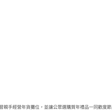
習親手經營年貨攤位，並讓公眾選購賀年禮品一同歡度節