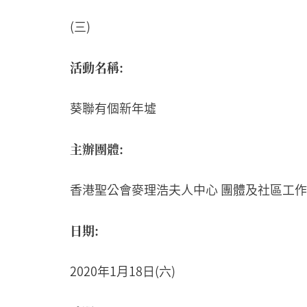
(三)
活動名稱:
葵聯有個新年墟
主辦團體:
香港聖公會麥理浩夫人中心 團體及社區工
日期:
2020年1月18日(六)