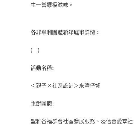
生一嘗擺檔滋味。
各非牟利團體新年墟市詳情：
(一)
活動名稱:
＜親子×社區設計＞來灣仔墟
主辦團體:
聖雅各福群會社區發展服務、浸信會愛羣社