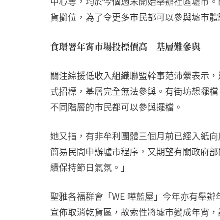
中心等，均於今個週末開始舉辦社區墟市。
貨攤位，為了令更多市民都可以參與墟市體
食環署年宵市場投標價高 基層難參與
關注綜援低收入組織聯盟幹事范沛縈表示，
式招標，基層完全無法參與。有街坊想擺檔
不同階層的市民都可以參與擺檔。
她又指，有非牟利團體三個月前已經入紙向
簡易民間申辦墟市程序，又期望有關政府部
續保持節日氣氛。」
聖雅各福群會「WE 嘩藍屋」今年亦有舉
宣佈取消乾貨區，故索性將墟市變成年宵，