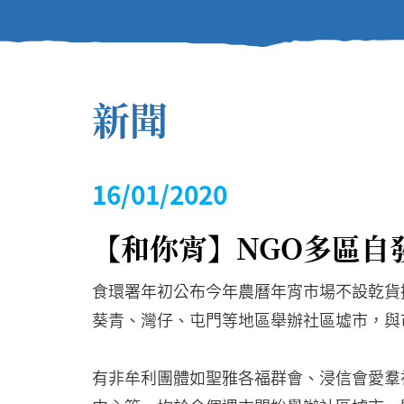
新聞
16/01/2020
【和你宵】NGO多區自
食環署年初公布今年農曆年宵市場不設乾貨
葵青、灣仔、屯門等地區舉辦社區墟市，與
有非牟利團體如聖雅各福群會、浸信會愛羣