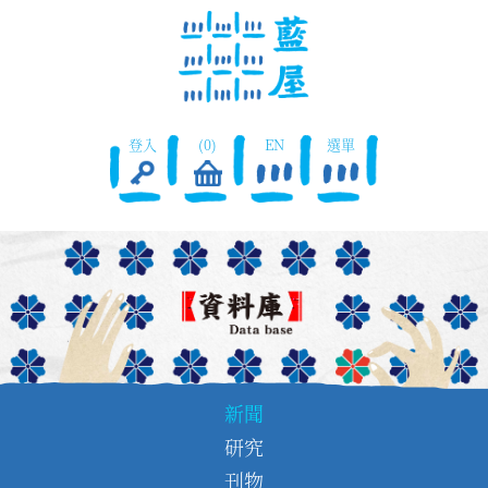
登入
(0)
EN
選單
新聞
研究
刊物