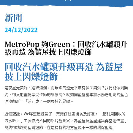
新聞
24/12/2022
MetroPop 夠Green：回收汽水罐頭升
級再造 為藍屋披上閃爍燈飾
回收汽水罐頭升級再造 為藍屋
披上閃爍燈飾
是夜星光美好、燈飾燦爛，而璀璨的燈光下帶有多少鋪張？我們能做到簡
約，卻又能盡情享受佳節的氣氛嗎？就如同藍屋當年將水務署用剩的藍色
油漆翻新，「活」成了一處獨特的景緻。
這個聖誕，We嘩藍屋邀請了一眾灣仔社區街坊及好友，一起利用回收的
汽水罐，手工製作成不同的鋁片靚圖案，為藍屋及藍屋建築群空地佈置了
簡約卻精緻的聖誕燈飾，在這獨特的地方呈現不一樣的環保聖誕。