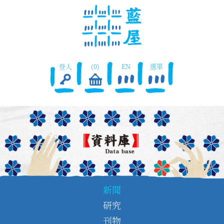
登入
(0)
EN
選單
新聞
研究
刊物