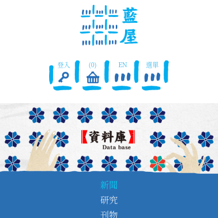
登入
(0)
EN
選單
新聞
研究
刊物