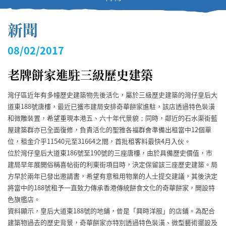
新聞
08/02/2017
老牌餅家進駐三級歷史建築
灣仔區近年有多幢歷史建築物先後活化，屬於三級歷史建築的灣仔皇后大
道東188號唐樓，最近已獲市建局安排奇華餅家進駐，該店透過特色裝潢
和微雕裝置，希望重現本港五、六十年代景貌；同時，鄰近的石水渠街藍
屋建築群亦已全面復修，負責活化的聖雅各福群會準備出租當中12個單
位，租金介乎11540元至31664之間，首批租客料最快4月入伙。
位於灣仔皇后大道東186號至190號的三座唐樓，由於具備歷史價值，市
建局早年展開俗稱喜帖街的利東街項目時，決定保留該三座歷史建築。局
方早於兩年已發出邀請書，希望有意租用物業的人士提交建議，其後決定
將當中的188號租予一直致力傳承香港傳統餅食文化的奇華餅家，開設特
色旗艦店。
資料顯示，皇后大道東188號的地鋪，曾是「興時洋服」的店鋪。為配合
建築物過去的歷史背景，奇華餅家亦特別透過特色裝潢、微型藝術擺設及