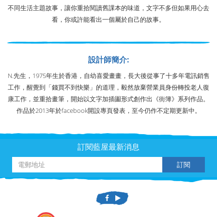
不同生活主題故事，讓你重拾閱讀舊課本的味道，文字不多但如果用心去
看，你或許能看出一個屬於自己的故事。
設計師簡介:
N.先生，1975年生於香港，自幼喜愛畫畫，長大後從事了十多年電訊銷售
工作，醒覺到「錢買不到快樂」的道理，毅然放棄營業員身份轉投老人復
康工作，並重拾畫筆，開始以文字加插圗形式創作出《街簿》系列作品。
作品於2013年於facebook開設專頁發表，至今仍作不定期更新中。
訂閱藍屋最新消息
訂閱