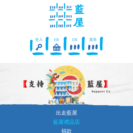
登入
(0)
EN
選單
出走藍屋
藍屋禮品店
捐款