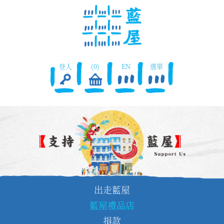
登入
(0)
EN
選單
出走藍屋
藍屋禮品店
捐款