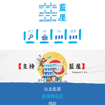
登入
(0)
EN
選單
出走藍屋
藍屋禮品店
捐款