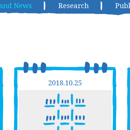
 and News
Research
Publ
2018.10.25