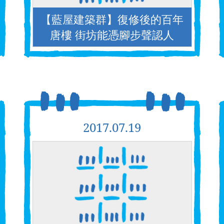
【藍屋建築群】復修後的百年
唐樓 街坊能憑腳步聲認人
2017.07.19