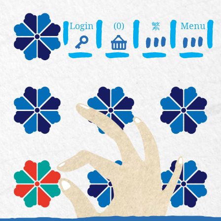
Login
(0)
繁
Menu