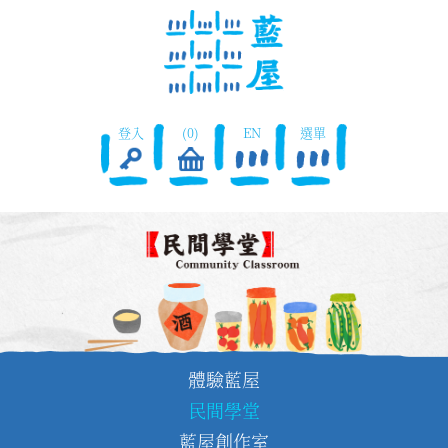
登入
(0)
EN
選單
體驗藍屋
民間學堂
藍屋創作室