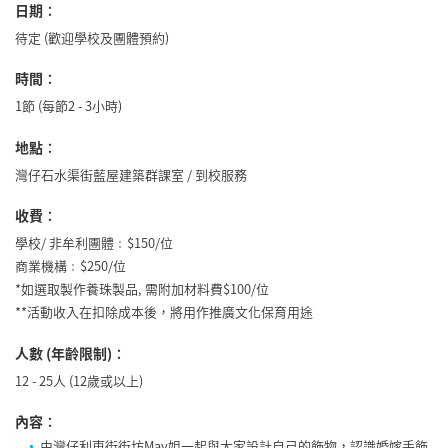
日期
：
待定 (歡迎學校及團體預約)
時間
：
1節 (每節2 - 3小時)
地點
：
灣仔石水渠街藍屋建築群課室 / 到校服務
收費
：
學校/ 非牟利團體﹕$150/位
商業機構﹕$250/位
*如選取製作養珠製品, 需附加材料費$100/位
**活動收入在扣除成本後，將用作推廣文化保育用途
人數 (年齡限制)
：
12 - 25人 (12歲或以上)
內容
：
由灣仔利東街街坊May姐一起與大家設計自己的飾物，認識婚嫁手飾