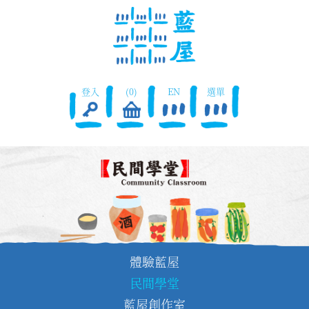
登入
(0)
EN
選單
體驗藍屋
民間學堂
藍屋創作室