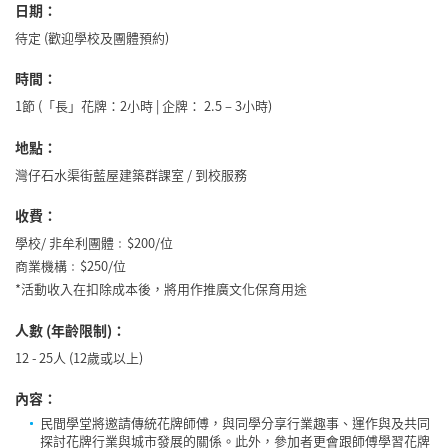
日期：
待定 (歡迎學校及團體預約)
時間：
1節 (「長」花牌：2小時 | 企牌： 2.5 – 3小時)
地點：
灣仔石水渠街藍屋建築群課室 / 到校服務
收費：
學校/ 非牟利團體﹕$200/位
商業機構﹕$250/位
*活動收入在扣除成本後，將用作推廣文化保育用途
人數 (年齡限制)：
12 - 25人 (12歲或以上)
內容：
民間學堂將邀請傳統花牌師傅，與同學分享行業趣事、運作與及共同
探討花牌行業與城市發展的關係。此外，參加者更會跟師傅學習花牌