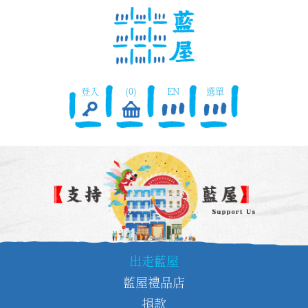
登入
(0)
EN
選單
出走藍屋
藍屋禮品店
捐款