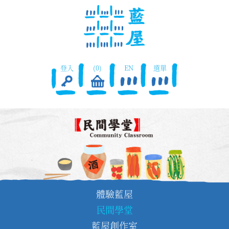
登入
(0)
EN
選單
體驗藍屋
民間學堂
藍屋創作室