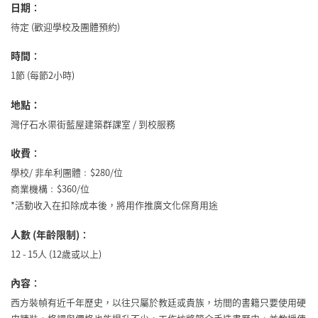
日期
：
待定 (歡迎學校及團體預約)
時間
：
1節 (每節2小時)
地點：
灣仔石水渠街藍屋建築群課室 / 到校服務
收費
：
學校/ 非牟利團體﹕$280/位
商業機構﹕$360/位
*活動收入在扣除成本後，將用作推廣文化保育用途
人數 (年齡限制)
：
12 - 15人 (12歲或以上)
內容
：
西方裝幀有近千年歷史，以往只屬於教廷或貴族，坊間的書籍只要使用硬