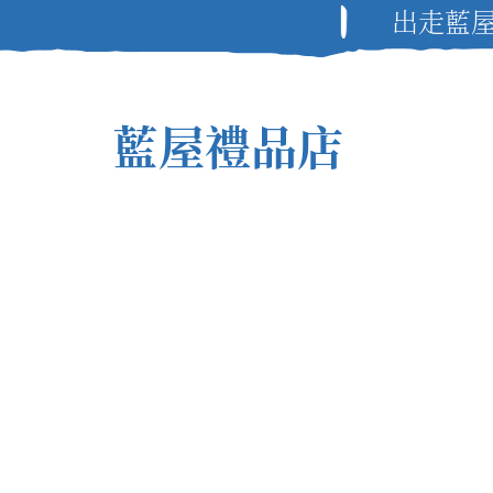
出走藍
藍屋禮品店