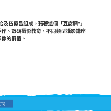
作者：廖慧怡及伍偉昌組成。藉著這個「豆腐膶*」
手作、數碼攝影教育、不同類型攝影講座
影像的價值。
訂閱