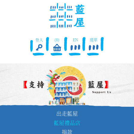
登入
(0)
EN
選單
出走藍屋
藍屋禮品店
捐款