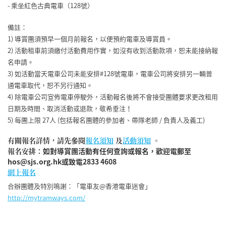
- 乘坐紅色古典電車（128號）
備註：
1) 導賞團須預早一個月前報名，以便預約電車及導賞員。
2) 活動租車前須繳付活動費用作實，如沒有收到活動款項，恕未能接納報
名申請。
3) 如活動當天電車公司未能安排#128號電車，電車公司將安排另一輛普
通電車取代，恕不另行通知。
4) 除電車公司宣佈電車停駛外，活動報名後將不會接受團體要求更改租用
日期及時間、取消活動或退款，敬希垂注！
5) 每團上限 27人 (包括報名團體的參加者、帶隊老師 / 負責人及義工)
有關報名詳情，​請先參閱
報名須知
及
活動須知
。
報名安排：
如對導賞團活動有任何查詢或報名，歡迎電郵至
hos@sjs.org.hk或致電2833 4608
網上報名
合辦團體及特別鳴謝：「電車友@香港電車迷會」
http://mytramways.com/