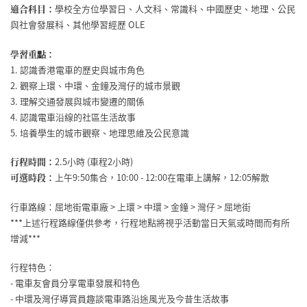
適合科目：
學校全方位學習日、人文科、常識科、中國歷史、地理、公民
與社會發展科、其他學習經歷 OLE
學習重點：
1. 認識香港電車的歷史與城市角色
2. 觀察上環、中環、金鐘及灣仔的城市景觀
3. 理解交通發展與城市變遷的關係
4. 認識電車沿線的社區生活故事
5. 培養學生的城市觀察、地理思維及公民意識
行程時間：
2.5小時 (車程2小時)
可選時段：
上午9:50集合，10:00 - 12:00在電車上講解，12:05解散
行車路線：屈地街電車廠 > 上環 > 中環 > 金鐘 > 灣仔 > 屈地街
***上述行程路線僅供參考，行程地點將視乎活動當日天氣或時間而有所
增減***
行程特色：
- 電車友會員分享電車發展和特色
- 中環及灣仔導賞員趣談電車路沿途風光及今昔生活故事