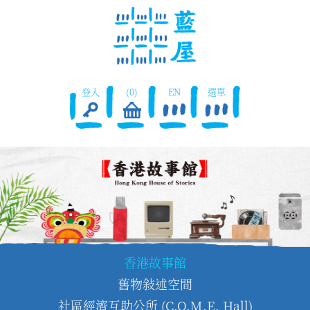
登入
(0)
EN
選單
香港故事館
舊物敍述空間
社區經濟互助公所 (C.O.M.E. Hall)