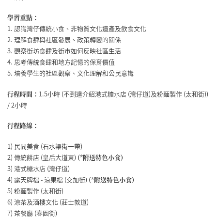
學習重點：
1. 認識灣仔傳統小食、非物質文化遺產及飲食文化
2. 理解食肆與社區發展、政策轉變的關係
3. 觀察街坊食肆及街市如何反映社區生活
4. 思考傳統食肆和地方記憶的保育價值
5. 培養學生的社區觀察、文化理解和公民意識
行程時間：
1.5小時 (不到達介紹港式糖水店 (灣仔道)及粉麵製作 (太和街))
/ 2小時
行程路線：
1) 民間美食 (石水渠街一帶)
2) 傳統餅店 (皇后大道東)
(*附送特色小食)
3) 港式糖水店 (灣仔道)
4) 露天牌檔 - 涼果檔 (交加街)
(*附送特色小食)
5) 粉麵製作 (太和街)
6) 涼茶及酒樓文化 (莊士敦道)
7) 茶餐廳 (春園街)