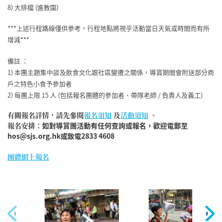
8) 大排檔 (進教圍)
***上述行程路線僅供參考，行程地點將視乎活動當日天氣或時間而有所
增減***
備註 ：
1) 本團主題集中談及飲食文化跟社區變遷之關係，導賞期間會附送部分商
戶之特色小食予參加者
2) 每團上限 15 人 (包括報名團體的參加者、帶隊老師 / 負責人及義工)
有關報名詳情，​請先參閱
報名須知
及
活動須知
。
報名安排：
如對導賞團活動有任何查詢或報名，歡迎電郵至
hos@sjs.org.hk或致電2833 4608
團體
網上報名