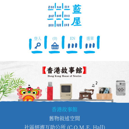
登入
(0)
EN
選單
香港故事館
舊物敍述空間
社區經濟互助公所 (C.O.M.E. Hall)