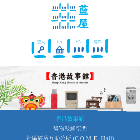
登入
(0)
EN
選單
香港故事館
舊物敍述空間
社區經濟互助公所 (C.O.M.E. Hall)