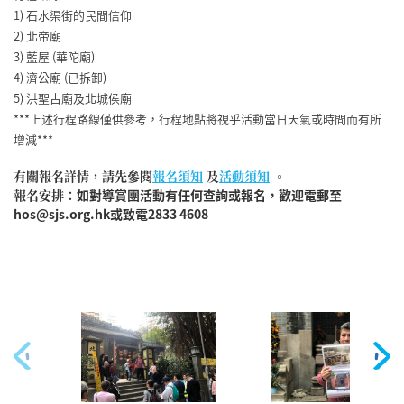
1) 石水渠街的民間信仰
2) 北帝廟
3) 藍屋 (華陀廟)
4) 濟公廟 (已拆卸)
5) 洪聖古廟及北城侯廟
***上述行程路線僅供參考，行程地點將視乎活動當日天氣或時間而有所
增減***
有關報名詳情，​請先參閱
報名須知
及
活動須知
。
報名安排：
如對導賞團活動有任何查詢或報名，歡迎電郵至
hos@sjs.org.hk或致電2833 4608