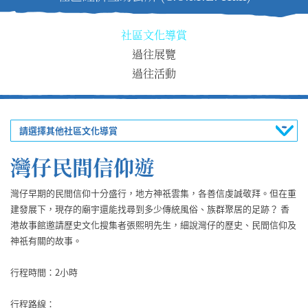
社區文化導賞
過往展覽
過往活動
請選擇其他社區文化導賞
灣仔民間信仰遊
灣仔早期的民間信仰十分盛行，地方神祇雲集，各善信虔誠敬拜。但在重
建發展下，現存的廟宇還能找尋到多少傳統風俗、族群聚居的足跡？ 香
港故事館邀請歷史文化搜集者張熙明先生，細說灣仔的歷史、民間信仰及
神祇有關的故事。
行程時間：2小時
行程路線：