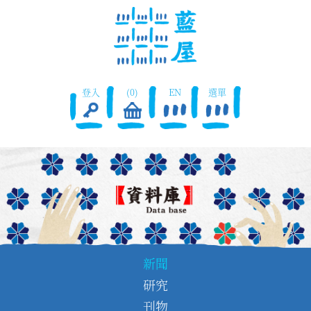
登入
(0)
EN
選單
新聞
研究
刊物