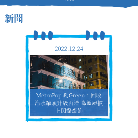
新聞
2022.12.24
MetroPop 夠Green：回收
汽水罐頭升級再造 為藍屋披
上閃爍燈飾