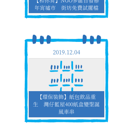
【和你宵】NGO多區自發辦
年宵墟市 街坊免費試擺檔
2019.12.04
【環保裝飾】紙包飲品重
生 灣仔藍屋400紙盒變聖誕
風車串