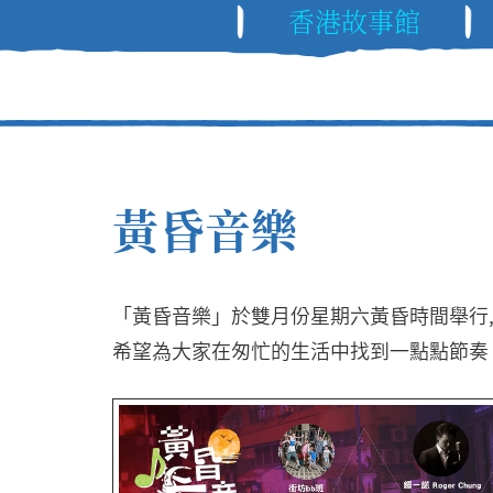
香港故事館
黃昏音樂
「黃昏音樂」於雙月份星期六黃昏時間舉行
希望為大家在匆忙的生活中找到一點點節奏