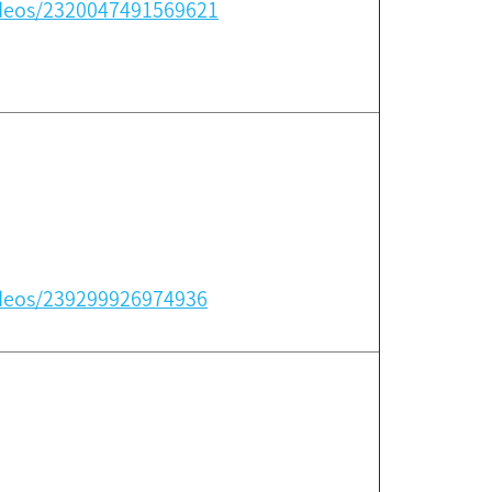
deos/2320047491569621
deos/239299926974936