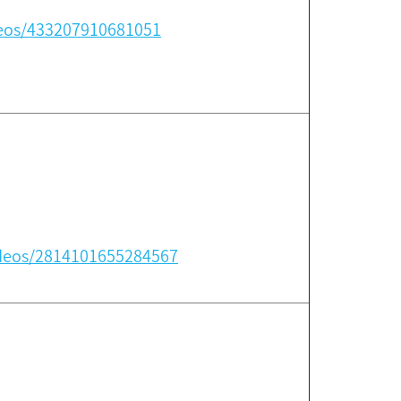
eos/433207910681051
deos/2814101655284567