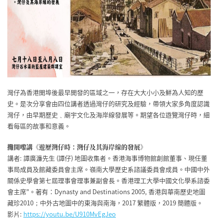
灣仔為香港開埠後最早開發的區域之一，存在大大小小及鮮為人知的歷
史。是次分享會由四位講者透過灣仔的研究及經驗，帶領大家多角度認識
灣仔，由早期歷史﹑廟宇文化及海岸線發展等。期望各位遊覽灣仔時，細
看每區的故事和意義。
攤開嚟講《遊歷灣仔時：灣仔及其海岸線的發展》
講者: 譚廣濂先生 (譚仔) 地圖收集者。香港海事博物館創館董事、現任董
事局成員及館藏委員會主席。嶺南大學歷史系諮議委員會成員。中國中外
關係史學會第七屆理事會理事兼副會長。香港理工大學中國文化學系諮委
會主席"。著有：Dynasty and Destinations 2005, 香港與華南歷史地圖
藏珍2010；中外古地圖中的東海與南海，2017 繁體版，2019 簡體版。
影片:
https://youtu.be/U910MvEgJeo