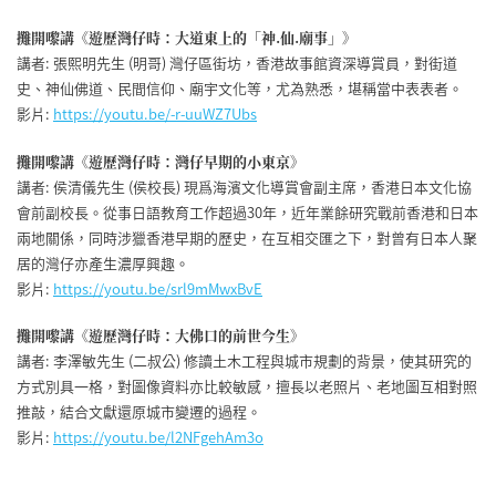
攤開嚟講《遊歷灣仔時：大道東上的「神.仙.廟事」》
講者: 張熙明先生 (明哥) 灣仔區街坊，香港故事館資深導賞員，對街道
史、神仙佛道、民間信仰、廟宇文化等，尤為熟悉，堪稱當中表表者。
影片:
https://youtu.be/-r-uuWZ7Ubs
攤開嚟講《遊歷灣仔時：灣仔早期的小東京》
講者: 侯清儀先生 (侯校長) 現爲海濱文化導賞會副主席，香港日本文化協
會前副校長。從事日語教育工作超過30年，近年業餘研究戰前香港和日本
兩地關係，同時涉獵香港早期的歷史，在互相交匯之下，對曾有日本人聚
居的灣仔亦產生濃厚興趣。
影片:
https://youtu.be/srl9mMwxBvE
攤開嚟講《遊歷灣仔時：大佛口的前世今生》
講者: 李澤敏先生 (二叔公) 修讀土木工程與城市規劃的背景，使其研究的
方式別具一格，對圖像資料亦比較敏感，擅長以老照片、老地圖互相對照
推敲，結合文獻還原城市變遷的過程。
影片:
https://youtu.be/l2NFgehAm3o