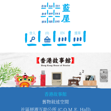
登入
(0)
EN
選單
香港故事館
舊物敍述空間
社區經濟互助公所 (C.O.M.E. Hall)