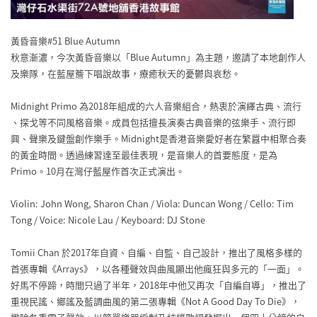
黃昏音樂#51 Blue Autumn
秋意漸濃，今次黃昏音樂以「Blue Autumn」為主題，邀請了本地創作人
及樂隊，在藍屋
簷下唱說故事，療癒秋天的憂鬱與哀愁。
Midnight Primo 為2018年組成的六人音樂組合，熱衷於演繹古典、流行
、探戈等不同風格音樂。成員包括擅長演奏古典音樂的弦樂
手、流行即
興、聲樂及鍵盤創作樂手。Midnight是
香港音樂愛好者在繁囂中相聚合奏
的黃金時間。透過練習達
至最佳表現，是音樂人的首要態度，是為
Primo。10
月在灣仔藍屋作首次正式演出。
Violin: John Wong, Sharon Chan / Viola: Duncan Wong / Cello: Tim
Tong / Voice: Nicole Lau / Keyboard: DJ Stone
Tomii Chan 於2017年自資、自編、自監、自己設計，推出了風格多
樣的
首張專輯《Arrays》，以各種聲效與曲風顯出他
瘋狂與多元的「一面」。
好馬不停蹄，時間只過了半年，2
018年中他又再次「自編自導」，推出了
重視民謠、鄉謠
及藍調曲風的第二張專輯《Not A Good Day To Die》，