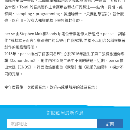
撇除各重電子聲效，以簡單樂器編制及純樸歌詞
發掘出一個四十分鐘的自
省空間。Tomii於音樂製作上
會運用各種技巧與想法——結他、貝斯、敲
擊樂、samp
ling、programming、製造噪音⋯⋯只要他
想嘗試，就什麼
也可以利用。沒有人知道他接下來打算幹什
麼。
per se 由Stephen Mok和Sandy Ip兩位音樂創作人所組成。per se 一詞解
作 "就其本身而言", 意即他們的音樂可自我解釋, 希望不以組合名稱來框著
創作的風格和界限。
2013年，per se推出了首張同名EP; 亦於2016年誔生了第二張概念迷你專
輯《Conund
rum》，創作內容圍繞生命中不同的難題。近期，per
se 推
出大碟《ENDS》，裡面收錄廣東歌《家變》和《親愛
的幽靈》，探討不
同的完結。
今年度最後一次黃昏音樂，歡迎來感受藍屋的社區音樂！
訂閱藍屋最新消息
訂閱