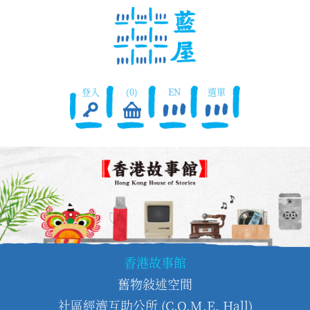
登入
(0)
EN
選單
香港故事館
舊物敍述空間
社區經濟互助公所 (C.O.M.E. Hall)